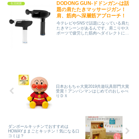
DODONG GUN-ドドンガン-は話
生活雑貨
題の肩たたきマッサージガン！
肩、筋肉へ深層筋アプローチ！
今テレビやSNSで話題になっている肩た
たきマシーンがあるんです。肩こりやス
ポーツで疲労した筋肉へダイレクトに振
動が伝わる！超振動マシン、ドドンガン
です！！ドドンガンは「叩く」マッサー
ジに特化！★ TVやSNSで話題の健康器
具！肩たたき あん...
日本おもちゃ大賞2019共遊玩具部門大賞
受賞！アンパンマンはじめてのおしゃべ
りＤＸ
ダンボールキッチンでおすすめは
HOWAYままごとキッチン！気になる口
コミは？