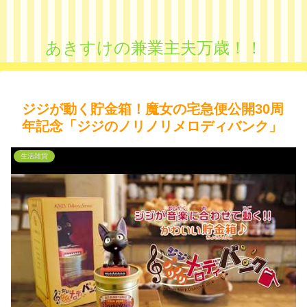
あきすけの兼業主夫万歳！！
ジジが動く貯金箱！魔女の宅急便公開30周
年記念「ジジのノリノリメロディバンク」
生活雑貨