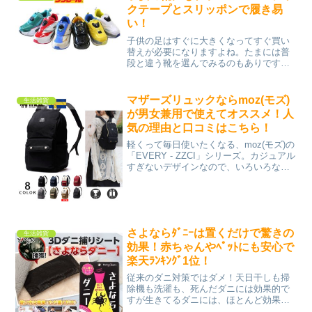
クテープとスリッポンで履き易
い！
子供の足はすぐに大きくなってすぐ買い
替えが必要になりますよね。たまには普
段と違う靴を選んでみるのもありです
よ！キャラクターものも良いですが、男
の子の憧れ新幹線もオススメです♪トミカ
プラレールでおなじみ、スーパーこま
マザーズリュックならmoz(モズ)
生活雑貨
ち・はやぶさ・ドクターイエ...
が男女兼用で使えてオススメ！人
気の理由と口コミはこちら！
軽くって毎日使いたくなる、moz(モズ)の
「EVERY - ZZCI」シリーズ。カジュアル
すぎないデザインなので、いろいろな場
面で使い易いです。子供とのお出かけで
大活躍してくれます！「moz」は、スウ
ェーデンのFarg&Form(フェルグ ...
さよならﾀﾞﾆｰは置くだけで驚きの
生活雑貨
効果！赤ちゃんやﾍﾟｯﾄにも安心で
楽天ﾗﾝｷﾝｸﾞ1位！
従来のダニ対策ではダメ！天日干しも掃
除機も洗濯も、死んだダニには効果的で
すが生きてるダニには、ほとんど効果が
ありません。そんなダニ対策でうが、楽