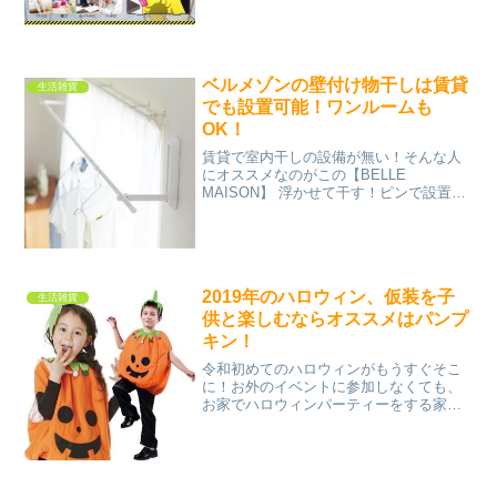
天ランキングで第1位のアイテムが今話題
になっています！その名も「さよならダ
ニー」！なんだか可愛い...
ベルメゾンの壁付け物干しは賃貸
生活雑貨
でも設置可能！ワンルームも
OK！
賃貸で室内干しの設備が無い！そんな人
にオススメなのがこの【BELLE
MAISON】 浮かせて干す！ピンで設置で
きる 「壁付け物干し」です！！室内干し
専用の、壁面に設置するタイプの物干し
台です。使わない時はアームを畳んで収
納でき、存在感が無...
2019年のハロウィン、仮装を子
生活雑貨
供と楽しむならオススメはパンプ
キン！
令和初めてのハロウィンがもうすぐそこ
に！お外のイベントに参加しなくても、
お家でハロウィンパーティーをする家庭
も増えてきているのではないでしょう
か！？子供達とめいいっぱい楽しむため
に、スマイルパンプキンがオススメで
す！シャツの上から着るだけだ...