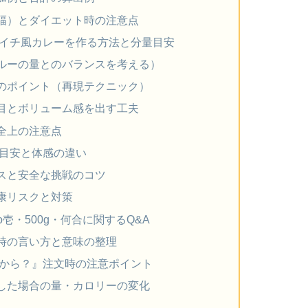
幅）とダイエット時の注意点
コイチ風カレーを作る方法と分量目安
ルーの量とのバランスを考える）
のポイント（再現テクニック）
目とボリューム感を出す工夫
全上の注意点
な目安と体感の違い
スと安全な挑戦のコツ
康リスクと対策
o壱・500g・何合に関するQ&A
時の言い方と意味の整理
ムから？』注文時の注意ポイント
した場合の量・カロリーの変化