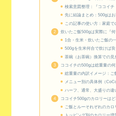
検索意図整理：『ココイチ 
先に結論まとめ：500gはお
この記事の使い方：家庭で
炊いたご飯500gは実際に『
1合・生米・炊いたご飯の
500gを生米何合で炊けば
茶碗（お茶碗）換算での見
ココイチの500gは総重量の
総重量の内訳イメージ：ご
メニュー別の具体例（CoC
ハーフ、通常、大盛りの違い
ココイチ500gのカロリーはど
ご飯とルーそれぞれのカロ
トッピング別のカロリー増