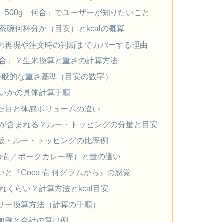
500g 何合』でユーザーが知りたいこと
茶碗何杯分か（目安）とkcalの概算
の再現や注文時の判断までカバーする理由
何合』？生米換算と重さの計算方法
一般的な重さ基準（目安の数字）
良いかの具体計算手順
た目と体感ボリュームの違い
何が含まれる？ルー・トッピングの分量と目安
飯・ルー・トッピングの比率例
o壱／ポークカレー等）と量の違い
と『Coco 壱 何グラムから』の感覚
れくらい？計算方法とkcal目安
リー換算方法（計算の手順）
加例と合計の算出例