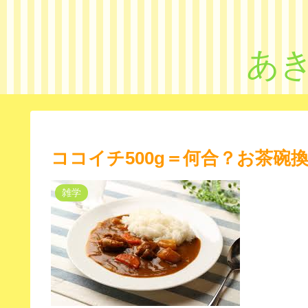
あ
ココイチ500g＝何合？お茶碗
雑学