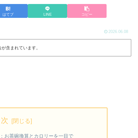
はてブ
LINE
コピー
2026.06.08
告が含まれています。
目次
論：お茶碗換算とカロリーを一目で