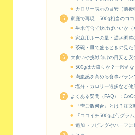
カロリー表示の目安（前後
家庭で再現：500g相当のコ
生米何合で炊けばいいか（
家庭用ルーの量・濃さ調整
茶碗・皿で盛るときの見た
大食いや挑戦向けの目安と安
500gは大盛りか？一般的
満腹感を高める食事バラン
塩分・カロリー過多など健
よくある疑問（FAQ）：CoC
『壱ご飯何合』とは？注文
『ココイチ500gは何グラ
追加トッピングやハーフに
まとめ