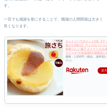
す。
一言でも感謝を形にすることで、職場の人間関係は大きく
良くなります。
エントリーでポイント5倍 【ア
旅さち5個入】 アップルパイ り
青森りんご 菓子 スイーツ お土
ラグノオ [※常温便][※他商品と
価格：1,000円（税込、送料別)
時点)
楽