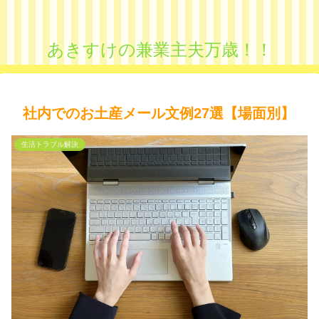
あきすけの兼業主夫万歳！！
社内でのお土産メール文例27選【場面別】
生活トラブル解決