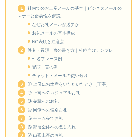
社内でのお土産メールの基本｜ビジネスメールの
マナーと必要性を解説
なぜお礼メールが必要か
お礼メールの基本構成
NG表現と注意点
件名・冒頭一言の書き方｜社内向けテンプレ
件名フレーズ例
冒頭一言の例
チャット・メールの使い分け
① 上司にお土産をいただいたとき（丁寧）
② 上司へのカジュアルお礼
③ 先輩へのお礼
④ 同僚への個別お礼
⑤ チーム宛てお礼
⑥ 部署全体への差し入れ
⑦ 出張土産のお礼