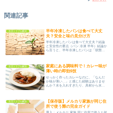
関連記事
半年冷凍したパンは食べて大丈
生活トラブル解決
夫？安全と味の見分け方
半年冷凍したパンは食べて大丈夫？結論
と安全性の要点（パン 冷凍 半年）結論か
ら言うと、半年冷凍したパンは「状態が
良ければ食べられることもある」が、味
と品質は大きく劣化している可能性が高
いです。冷凍は細菌の増殖を止めます
家庭にある調味料で！カレー味が
が、乾燥冷凍焼け酸化な...
生活トラブル解決
薄い時の即効9技
せっかく作ったカレーなのに、「なんだ
か味が薄い…」と感じた経験はありませ
んか？水を入れすぎたり、具材から水分
が出たりすると、思った以上に味がぼや
けてしまうことがあります。しかし、慌
ててカレールーを買いに行かなくても大
【保存版】メルカリ家族が同じ住
丈夫です。実は、家庭にあ...
生活トラブル解決
所で使う際の完全ガイド
導入：メルカリ 家族 同じ住所で使うと何