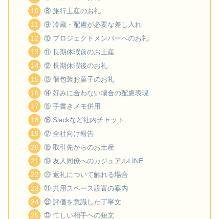
⑧ 旅行土産のお礼
⑨ 冷蔵・配慮が必要な差し入れ
⑩ プロジェクトメンバーへのお礼
⑪ 長期休暇前のお土産
⑫ 長期休暇後のお礼
⑬ 個包装お菓子のお礼
⑭ 好みに合わない場合の配慮表現
⑮ 手書きメモ併用
⑯ Slackなど社内チャット
⑰ 全社向け報告
⑱ 取引先からのお土産
⑲ 友人同僚へのカジュアルLINE
⑳ 返礼について触れる場合
㉑ 共用スペース設置の案内
㉒ 評価を意識した丁寧文
㉓ 忙しい相手への短文