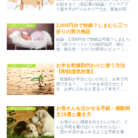
が起きる？（本記事の結論）フリマアプ
リ最大手の**メルカリ**では、家族が同じ
住所で利用すること自体は直ちに違反で
はありません。しかし、不自然な家族間
取引複数アカウントの使い回し同一人物
2,000円台で快眠？しまむら三つ
生活トラブル解決
による重複登録...
折りの実力検証
結論：2,000円台で快眠は可能？しまむら
三つ折りマットレスの総評短評：寝心
地・耐久性・コスパの即答レビュー（レ
ビュー・回答）結論から言うと、しまむ
らの三つ折りマットレスは「価格重視な
らかなり優秀」です。特に2,000円台〜
お米を乾燥剤代わりに使う方法
生活トラブル解決
3,000円台の...
【即効湿気対策】
「乾燥剤が手元にないけれど、お米で代
用できる？」「スマホを水没させたと
き、お米に入れると直るって本当？」と
気になっていませんか。お米にはある程
度の吸湿性があるため、湿気対策として
紹介されることがあります。しかし、市
お母さんを泣かせる手紙・感動例
販の乾燥剤と同じ効果が得ら...
生活トラブル解決
文10選と書き方
「お母さんに感謝を伝えたいけれど、ど
んな手紙を書けばいいかわからない」
「思わず涙があふれるような手紙を書き
たい」と考えていませんか。心に残る手