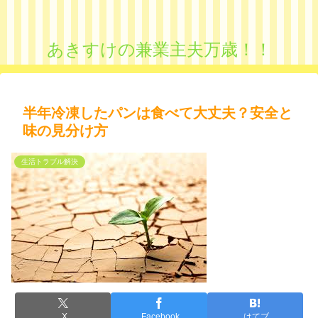
あきすけの兼業主夫万歳！！
半年冷凍したパンは食べて大丈夫？安全と
味の見分け方
生活トラブル解決
X
Facebook
はてブ