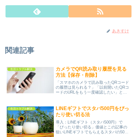
あきすけ
関連記事
カメラでQR読み取り履歴を見る
生活トラブル解決
方法【保存・削除】
「スマホのカメラで読み取ったQRコード
の履歴は見られる？」「以前開いたQRコ
ードのURLをもう一度確認したい」と疑
問に思っていませんか。結論からいう
と、iPhoneやAndroidの標準カメラには、
QRコードの読み取り履歴を一覧表示する
LINEギフトでスタバ500円をぴっ
生活トラブル解決
機能...
たり使い切る法
導入：LINEギフト（スタバ500円）で
「ぴったり使い切る」価値とこの記事の
狙いLINEギフトでもらえるスタバの500
円チケット。「せっかくならぴったり使