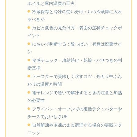
ホイルと庫内温度の工夫
冷蔵保存と冷凍の使い分け：いつ冷蔵庫に入れ
るべきか
カビと変色の見分け方：表面の症状チェックポ
イント
においで判断する：酸っぱい・異臭は廃棄サイ
ン
食感チェック：凍結焼け・乾燥・パサつきの判
断基準
トースターで美味しく戻すコツ：外カリ中ふん
わりの温度と時間
電子レンジで急いで解凍するときの注意と加熱
の必要性
フライパン・オーブンでの復活テク：バターや
チーズでおいしさUP
自然解凍や冷凍のまま調理する場合の実践テク
ニック