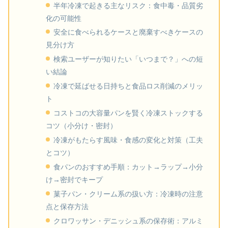
半年冷凍で起きる主なリスク：食中毒・品質劣
化の可能性
安全に食べられるケースと廃棄すべきケースの
見分け方
検索ユーザーが知りたい「いつまで？」への短
い結論
冷凍で延ばせる日持ちと食品ロス削減のメリッ
ト
コストコの大容量パンを賢く冷凍ストックする
コツ（小分け・密封）
冷凍がもたらす風味・食感の変化と対策（工夫
とコツ）
食パンのおすすめ手順：カット→ラップ→小分
け→密封でキープ
菓子パン・クリーム系の扱い方：冷凍時の注意
点と保存方法
クロワッサン・デニッシュ系の保存術：アルミ