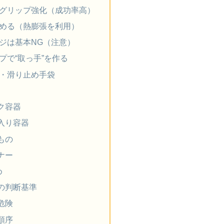
でグリップ強化（成功率高）
温める（熱膨張を利用）
ンジは基本NG（注意）
プで“取っ手”を作る
袋・滑り止め手袋
ク容器
入り容器
もの
ナー
め
の判断基準
危険
順序