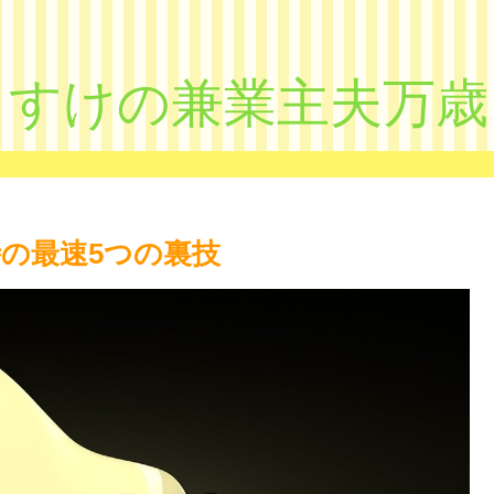
きすけの兼業主夫万歳
の最速5つの裏技