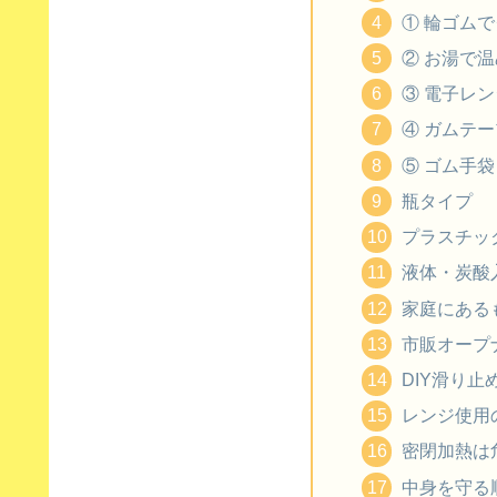
① 輪ゴム
② お湯で
③ 電子レ
④ ガムテー
⑤ ゴム手
瓶タイプ
プラスチッ
液体・炭酸
家庭にある
市販オープ
DIY滑り止
レンジ使用
密閉加熱は
中身を守る