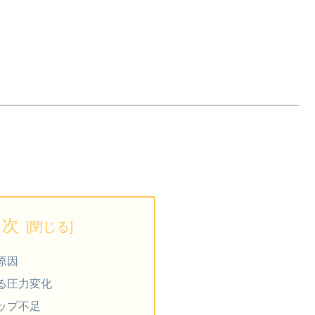
目次
原因
る圧力変化
ップ不足