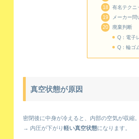
有名テクニ
メーカー問
廃棄判断
Q：電子
Q：輪ゴ
真空状態が原因
密閉後に中身が冷えると、内部の空気が収縮
→ 内圧が下がり
軽い真空状態
になります。