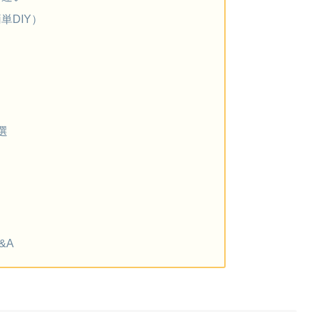
単DIY）
選
&A