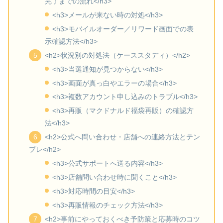
完了までの流れ</h3>
<h3>メールが来ない時の対処</h3>
<h3>モバイルオーダー／リワード画面での表
示確認方法</h3>
<h2>状況別の対処法（ケーススタディ）</h2>
<h3>当選通知が見つからない</h3>
<h3>画面が真っ白やエラーの場合</h3>
<h3>複数アカウント申し込みのトラブル</h3>
<h3>再販（マクドナルド福袋再販）の確認方
法</h3>
<h2>公式へ問い合わせ・店舗への連絡方法とテン
プレ</h2>
<h3>公式サポートへ送る内容</h3>
<h3>店舗問い合わせ時に聞くこと</h3>
<h3>対応時間の目安</h3>
<h3>再販情報のチェック方法</h3>
<h2>事前にやっておくべき予防策と応募時のコツ