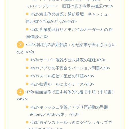
リのアップデート・画面の完了表示を確認</h3>
<h3>端末側の確認：通信環境・キャッシュ・
再起動で直るかどうか</h3>
<h3>店舗受け取り／モバイルオーダーとの混
同確認</h3>
<h2>原因別の詳細解説：なぜ結果が表示されない
のか</h2>
<h3>サーバー混雑や公式発表の遅延</h3>
<h3>アプリの不具合やバージョン問題</h3>
<h3>メール送信・配信の問題</h3>
<h3>抽選ルールによるケース</h3>
<h2>画面操作で直す具体的な復旧手順（手順書）
</h2>
<h3>キャッシュ削除とアプリ再起動の手順
（iPhone／Android別）</h3>
<h3>再インストール→再ログイン→タップで