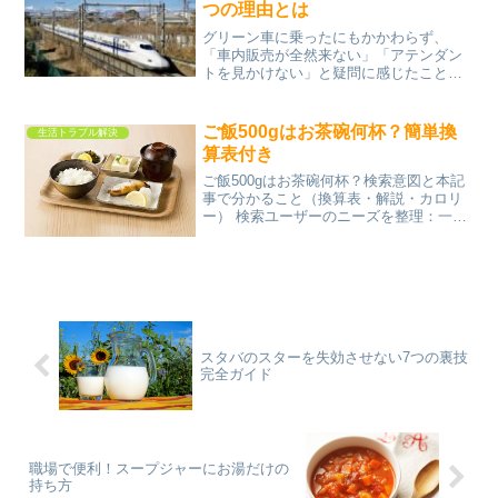
いった口コミも見られます...
つの理由とは
グリーン車に乗ったにもかかわらず、
「車内販売が全然来ない」「アテンダン
トを見かけない」と疑問に感じたことは
ありませんか。以前は飲み物や軽食を購
入できるイメージがあったグリーン車で
すが、近年はサービス内容が大きく変化
ご飯500gはお茶碗何杯？簡単換
生活トラブル解決
しています。そのため、同じ...
算表付き
ご飯500gはお茶碗何杯？検索意図と本記
事で分かること（換算表・解説・カロリ
ー） 検索ユーザーのニーズを整理：一食
の目安か／炊き上がりや生米の何合かを
知りたい「ご飯500gってお茶碗何杯
分？」「食べ過ぎ？」「生米だと何
合？」など、重さだけで...
スタバのスターを失効させない7つの裏技
完全ガイド
職場で便利！スープジャーにお湯だけの
持ち方