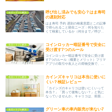
場合、一般的な目安は「2〜3日」です。
状態が良ければ4〜5日程度持つこともあ
りますが、安全面を考えると早めに食べ
呼び出し済みでも安心？はま寿司
切るのが基本です...
生活トラブル解決
の遅刻対応
はま寿司 予約 遅刻の検索意図とこの記事
で得られること顕在ニーズ：何を知りた
くて検索しているか（何分まで／呼び出
し済み等）検索ユーザーが知りたいのは
主に以下です。呼び出し済みになったら
何分まで待ってくれるのか遅刻したらキ
コインロッカー暗証番号で安全に
生活トラブル解決
ャンセル扱いになるの...
受け渡す7つのルール
コインロッカー暗証番号で安全に受け渡
す7つのルール（概要とメリット）フリマ
アプリの取引や友人との荷物交換で、コ
インロッカーを使った受け渡しを検討す
る人が増えています。対面不要で便利な
一方、「暗証番号を教えて大丈夫？」
カインズキャリコは本当に使いに
生活トラブル解決
「トラブルにならない？」...
くい？検証レビュー
「カインズのキャリコは使いにくいって
本当？」「買って後悔しない？」と気に
なっていませんか。キャリコは、前面の
フラップ扉から中身を取り出せる収納ボ
ックスとして人気ですが、「開け閉めし
にくい」「積み重ねると使いづらい」と
グリーン車の車内販売が来ない7
生活トラブル解決