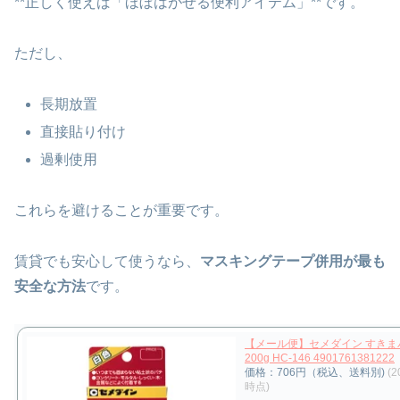
**正しく使えば「ほぼはがせる便利アイテム」**です。
ただし、
長期放置
直接貼り付け
過剰使用
これらを避けることが重要です。
賃貸でも安心して使うなら、
マスキングテープ併用が最も
安全な方法
です。
【メール便】セメダイン すきま
200g HC-146 4901761381222
価格：706円（税込、送料別)
(2
時点)