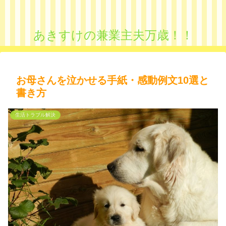
あきすけの兼業主夫万歳！！
お母さんを泣かせる手紙・感動例文10選と
書き方
生活トラブル解決