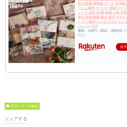
柄 大容量 素材紙 ブック 背景紙 
ージュ素材 ペーパー 素材ペーパ
ィーク 英語 花 蝶 植物 人物 天使
海洋 生物 動物 魔法 薄手 デザ
ー デコ素材 レトロ デコレーシ
ペーパー DIY
価格：448円（税込、送料別)
(2
時点)
楽
生活トラブル解決
シェアする