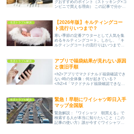
グおすすめのポイント（ストッキング×コ
ンビニで買える理由） この記事で分かる
こと：コンビニで買えるストッキングの
メリットと『おすすめ12選』の使い方外
出先で突然ストッキングが伝線すると、
【2026年版】キルティングコー
生活トラブル解決
とても困りますよね...
ト流行りいつまで？
寒い季節の定番アウターとして人気を集
めるキルティングコート。しかし、「キ
ルティングコートの流行りはいつまで続
くの？」「今買うと時代遅れにならな
い？」と気になっている人も多いでしょ
う。特に40代以上の大人世代は、流行に
アプリで福袋結果が見れない原因
生活トラブル解決
左右されすぎず長く着られ...
と復旧手順
<h2>アプリでマクドナルド福袋確認でき
ない時の全体像：何が起きている？
</h2>4「マクドナルド福袋確認できな
い」と検索している方の多くは、抽選結
果が表示されない・メールが届かない・
アプリがエラーになるといったトラブル
緊急！早朝にワイシャツ即日入手
生活トラブル解決
に直面しています。日...
マップ全国版
緊急解説：『ワイシャツ 朝買える』で
検索する人が本当に知りたいこと（この
記事の使い方）誰が今すぐワイシャツを
探しているか—出勤前・深夜・急な汚れ
対応のニーズ「ワイシャツ 朝買える」と