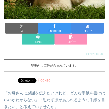
X
Facebook
はてブ
LINE
コピー
2026.06.28
記事内に広告が含まれています。
Pocket
「お母さんに感謝を伝えたいけれど、どんな手紙を書けば
いいかわからない」「思わず涙があふれるような手紙を書
きたい」と考えていませんか。