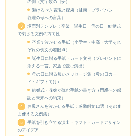
の例（文字数の目安）
避けるべき表現と配慮（健康・プライバシー・
義理の母への言葉）
場面別テンプレ：卒業・誕生日・母の日・結婚式
で刺さる文例の方向性
卒業で泣かせる手紙（小学生・中高・大学それ
ぞれの例文の着眼点）
誕生日に贈る手紙・カード文例（プレゼントに
添える一言、家族で読む演出）
母の日に贈る短いメッセージ集（母の日カー
ド・ギフト向け）
結婚式・花嫁が読む手紙の書き方（両親への感
謝と未来への約束）
お母さんを泣かせる手紙：感動例文10選（そのま
ま使える文例集）
手紙を引き立てる演出・ギフト・カードデザイン
のアイデア