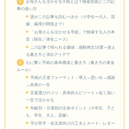
お母さんを泣かせる手紙とは？検索意図とこの記
事の使い方
誰がこの記事を読むべきか（小学生〜大人、花
嫁、義理の関係まで）
「お母さんを泣かせる手紙」で検索する人の本
音（顕在／潜在ニーズ）
この記事で得られる価値：感動例文10選＋使え
る書き方と演出アイデア
心に響く手紙の基本構成と書き方（書き方の黄金
ルール）
手紙の王道フォーマット：導入→思い出→感謝
→未来の一言
言葉選びのコツ：具体的エピソード＋短く強い
一言で泣かせる
年齢別・立場別の文体ポイント（小学生、子ど
も、学生、大人、花嫁）
字が苦手・短文派向けの工夫とカード・レター