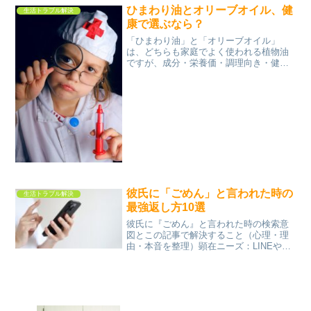
いうキーワードで検索する人は、ほぼ例
ひまわり油とオリーブオイル、健
生活トラブル解決
外なく時間的余裕があり...
康で選ぶなら？
「ひまわり油」と「オリーブオイル」
は、どちらも家庭でよく使われる植物油
ですが、成分・栄養価・調理向き・健康
への影響はそれぞれ違います。この記事
では、健康重視でどちらを選ぶかを一目
で判断できるように、成分比較から調理
法、保存や美容活用まで詳し...
彼氏に「ごめん」と言われた時の
生活トラブル解決
最強返し方10選
彼氏に『ごめん』と言われた時の検索意
図とこの記事で解決すること（心理・理
由・本音を整理）顕在ニーズ：LINEや会
話での具体的な返し方・返信フレーズを
知りたい彼氏から「ごめん」と言われた
時、多くの人は「なんて返すのが正
解？」と悩みます。特に、...