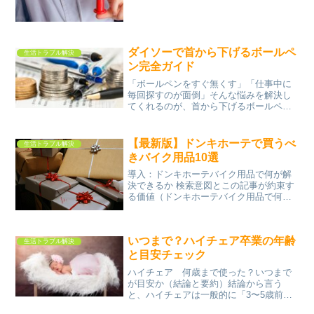
ダイソーで首から下げるボールペ
生活トラブル解決
ン完全ガイド
「ボールペンをすぐ無くす」「仕事中に
毎回探すのが面倒」そんな悩みを解決し
てくれるのが、首から下げるボールペン
です。100均最大手のダイソーでは、ネッ
クストラップやペンホルダーなど豊富な
関連アイテムが手に入ります。本記事で
【最新版】ドンキホーテで買うべ
生活トラブル解決
は、売り場情報から選...
きバイク用品10選
導入：ドンキホーテバイク用品で何が解
決できるか 検索意図とこの記事が約束す
る価値（ドンキホーテバイク用品で何が
分かるか） 「ドンキで売っているバイク
用品って本当に使えるの？」「専門店よ
り安いけど安全性は問題ない？」といっ
いつまで？ハイチェア卒業の年齢
た疑問を持つ人は多い...
生活トラブル解決
と目安チェック
ハイチェア 何歳まで使った？いつまで
が目安か（結論と要約）結論から言う
と、ハイチェアは一般的に「3〜5歳前
後」で卒業する家庭が多いです。ただ