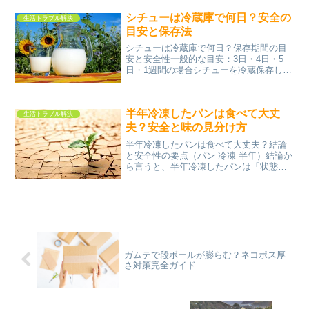
し、これはあくまで平均であり、実際に
は「2歳で卒業」する子もいれば、「小学
シチューは冷蔵庫で何日？安全の
生活トラブル解決
生まで使う」ケースも珍しく...
目安と保存法
シチューは冷蔵庫で何日？保存期間の目
安と安全性一般的な目安：3日・4日・5
日・1週間の場合シチューを冷蔵保存した
場合、一般的な目安は「2〜3日」です。
状態が良ければ4〜5日程度持つこともあ
りますが、安全面を考えると早めに食べ
半年冷凍したパンは食べて大丈
切るのが基本です...
生活トラブル解決
夫？安全と味の見分け方
半年冷凍したパンは食べて大丈夫？結論
と安全性の要点（パン 冷凍 半年）結論か
ら言うと、半年冷凍したパンは「状態が
良ければ食べられることもある」が、味
と品質は大きく劣化している可能性が高
いです。冷凍は細菌の増殖を止めます
が、乾燥冷凍焼け酸化な...
ガムテで段ボールが膨らむ？ネコポス厚
さ対策完全ガイド