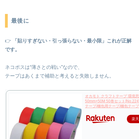
最後に
👉
「貼りすぎない・引っ張らない・最小限」これが正解
です。
ネコポスは“薄さとの戦い”なので、
テープはあくまで補助と考えると失敗しません。
オカモト クラフトテープ 環境
50mm×50M 50巻セット[No.22
テープ/梱包用テープ/梱包テープ
楽