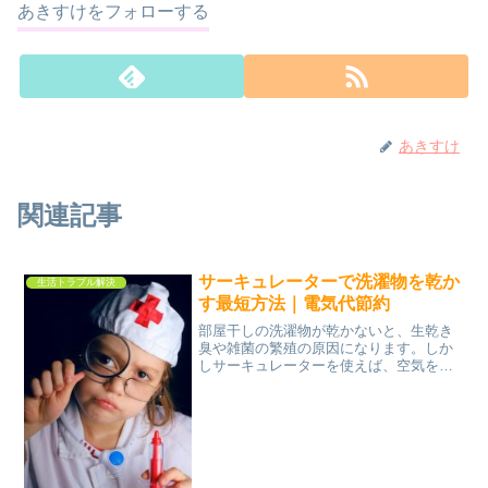
あきすけをフォローする
あきすけ
関連記事
サーキュレーターで洗濯物を乾か
生活トラブル解決
す最短方法｜電気代節約
部屋干しの洗濯物が乾かないと、生乾き
臭や雑菌の繁殖の原因になります。しか
しサーキュレーターを使えば、空気を循
環させることで乾燥時間を短縮し、電気
代も節約できます。この記事では、 サー
キュレーターで洗濯物を最短で乾かす方
法 電気代を節約する使...