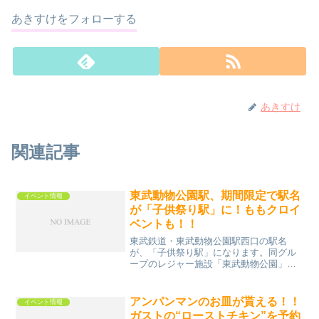
あきすけをフォローする
あきすけ
関連記事
東武動物公園駅、期間限定で駅名
イベント情報
が「子供祭り駅」に！ももクロイ
ベントも！！
東武鉄道・東武動物公園駅西口の駅名
が、「子供祭り駅」になります。同グル
ープのレジャー施設「東武動物公園」内
の多目的ステージ“ハッピーオンステー
ジ”がリニューアルオープンされます。そ
れに伴って、その“こけら落とし”として
アンパンマンのお皿が貰える！！
イベント情報
2017年9月23日（...
ガストの“ローストチキン”を予約