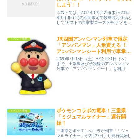
しよう！！
ガストでは、2017年10月12日(木)～2018
年1月8日(月)の期間限定で数量限定商品と
して“ガストの自家製ローストチキン”を発
売します。去年はクリスマス前後のみだ
ったようですが、今年はハロウィンシー
ズンから販売するようです。ロースト
JR四国アンパンマン列車で限定
イベント情報
チ...
「アンパンマン」人形貰える ！
アンパンマンシート利用で車掌さ
んからプレゼント
2020年7月18日（土）〜12月31日（木）
まで、土讃線及び予讃線のアンパンマン
列車で「アンパンマンシート」を利用す
ると、なんと特別なアンパンマンのおも
ちゃがもらえちゃいます！配布されるの
はJR四国オリジナルの「アンパンマン」
ソフトビニー...
ポケモンコラボの電車！三重県
イベント情報
「ミジュマルライナー」運行開
始！
三重県とポケモンのコラボ列車「ミジュ
マルライナー」が2月27日より運行開始し