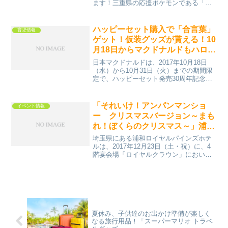
ます！三重県の応援ポケモンである「ミ
ジュマル」が装飾されたラッピング列車
「ミジュマルライナー」が2月27日より運
行開始。これを記念し、近鉄名古屋駅に
ハッピーセット購入で「合言葉」
育児情報
て記念セレモニー...
ゲット！仮装グッズが貰える！10
月18日からマクドナルドもハロウ
ィン！！
日本マクドナルドは、2017年10月18日
（水）から10月31日（火）までの期間限
定で、ハッピーセット発売30周年記念
「お店ではじめて体験」プログラムの第3
弾、「はじめてのトリック・オア・トリ
ート」を実施します。ハッピーセットを
「それいけ！アンパンマンショ
イベント情報
購入して「ハ...
ー クリスマスバージョン～まも
れ！ぼくらのクリスマス～」浦和
ロイヤルパインズホテル 予約受
埼玉県にある浦和ロイヤルパインズホテ
付開始
ルは、2017年12月23日（土・祝）に、4
階宴会場「ロイヤルクラウン」において
「それいけ！アンパンマンショー クリス
マスバージョン ～まもれ！ぼくらのクリ
スマス～」を開催いたします。ちょうど
本日9月4日...
夏休み、子供達のお出かけ準備が楽しく
なる旅行用品！「スーパーマリオ トラベ