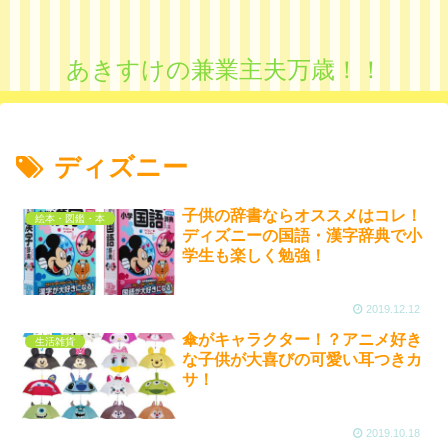
あきすけの兼業主夫万歳！！
ディズニー
子供の辞書ならオススメはコレ！
絵本・図鑑・本
ディズニーの国語・漢字辞典で小
学生も楽しく勉強！
2019.12.12
傘がキャラクター！？アニメ好き
生活雑貨
な子供が大喜びの可愛い耳つきカ
サ！
2019.10.18